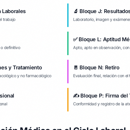
a Laborales
🔬 Bloque J: Resultad
l trabajo
Laboratorio, imagen y exámenes
✅ Bloque L: Aptitud Méd
o definitivo
Apto, apto en observación, con 
es y Tratamiento
🚪 Bloque N: Retiro
acológico y no farmacológico
Evaluación final, relación con el
esional
✍️ Bloque P: Firma del
onal
Conformidad y registro de la at