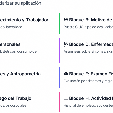
darizar su aplicación:
lecimiento y Trabajador
🎯 Bloque B: Motivo de
eo, lateralidad
Puesto CIUO, tipo de evaluació
Personales
🩺 Bloque D: Enfermed
oobstétricos, consumo de
Anamnesis sobre síntomas, sign
les y Antropometría
👁️ Bloque F: Examen Fí
Evaluación por sistemas y regi
sgo del Trabajo
📊 Bloque H: Actividad 
cos, psicosociales
Historial de empleos, accident