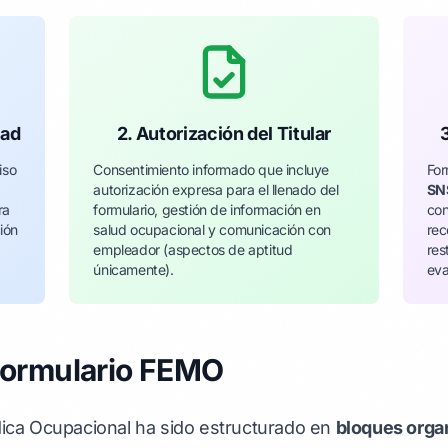
dad
2. Autorización del Titular
iso
Consentimiento informado que incluye
For
autorización expresa para el llenado del
SN
ra
formulario, gestión de información en
con
ión
salud ocupacional y comunicación con
rec
empleador (aspectos de aptitud
res
únicamente).
eva
Formulario FEMO
dica Ocupacional ha sido estructurado en
bloques orga